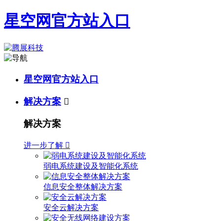
星空网官方站入口
星空网官方站入口
解决方案

解决方案
进一步了解

弱电系统建设及智能化系统
信息安全整体解决方案
安全云解决方案