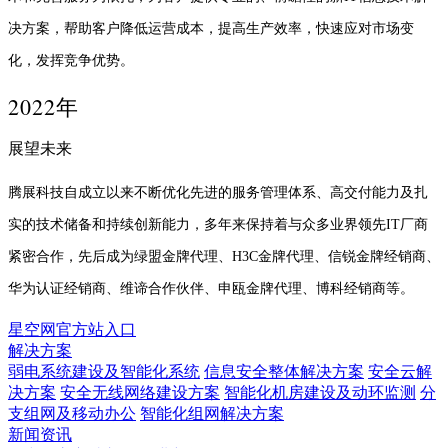
决方案，帮助客户降低运营成本，提高生产效率，快速应对市场变
化，发挥竞争优势。
2022年
展望未来
腾展科技自成立以来不断优化先进的服务管理体系、高交付能力及扎
实的技术储备和持续创新能力，多年来保持着与众多业界领先IT厂商
紧密合作，先后成为绿盟金牌代理、H3C金牌代理、信锐金牌经销商、
华为认证经销商、维谛合作伙伴、申瓯金牌代理、博科经销商等。
星空网官方站入口
解决方案
弱电系统建设及智能化系统
信息安全整体解决方案
安全云解
决方案
安全无线网络建设方案
智能化机房建设及动环监测
分
支组网及移动办公
智能化组网解决方案
新闻资讯